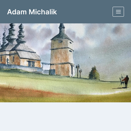
Przejdź
do
Adam Michalik
treści