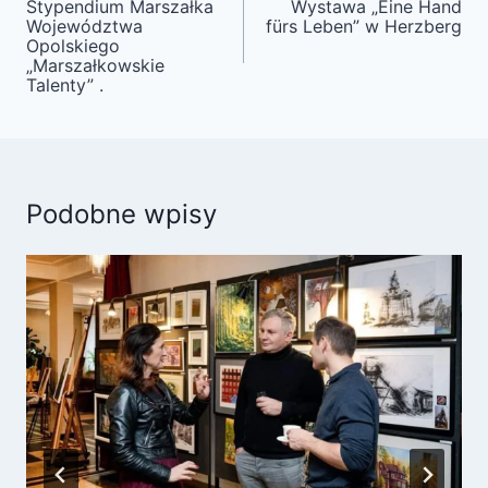
wpisu
Stypendium Marszałka
Wystawa „Eine Hand
Województwa
fürs Leben” w Herzberg
Opolskiego
„Marszałkowskie
Talenty” .
Podobne wpisy