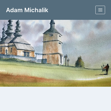
Przejdź
do
Adam Michalik
treści