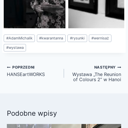
Tagi
#
AdamMichalik
#
kwarantanna
#
rysunki
#
wernisaż
wpisu:
#
wystawa
Nawigacja
POPRZEDNI
NASTĘPNY
wpisu
HANSEartWORKS
Wystawa „The Reunion
of Colours 2” w Hanoi
Podobne wpisy