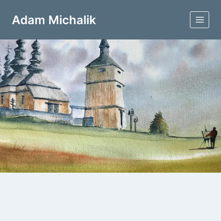
Przejdź
do
Adam Michalik
treści