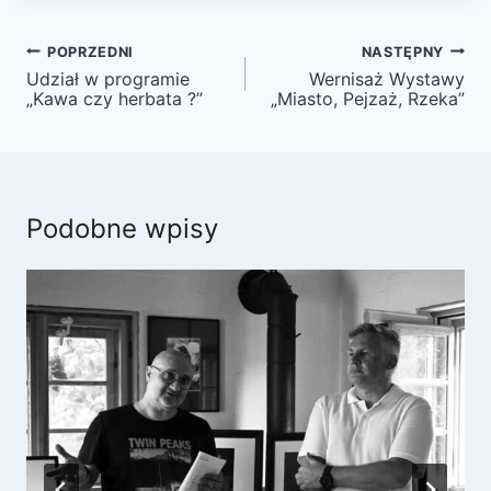
Nawigacja
POPRZEDNI
NASTĘPNY
wpisu
Udział w programie
Wernisaż Wystawy
„Kawa czy herbata ?”
„Miasto, Pejzaż, Rzeka”
Podobne wpisy