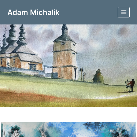
Przejdź
do
Adam Michalik
treści