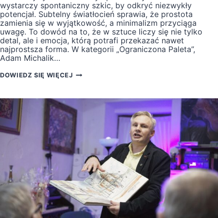
wystarczy spontaniczny szkic, by odkryć niezwykły
potencjał. Subtelny światłocień sprawia, że prostota
zamienia się w wyjątkowość, a minimalizm przyciąga
uwagę. To dowód na to, że w sztuce liczy się nie tylko
detal, ale i emocja, którą potrafi przekazać nawet
najprostsza forma. W kategorii „Ograniczona Paleta”,
Adam Michalik…
ADAM
DOWIEDZ SIĘ WIĘCEJ
MICHALIK
LAUREATEM
KONKURSU
III
FINENESS
INTERNATIONAL
ART
FESTIVAL,
KTÓRY
MIAŁ
MIEJSCE
W
DNIACH
11–
13
KWIETNIA
2025
ROKU
W
RYBNIKU.