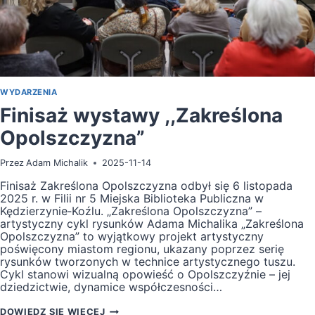
WYDARZENIA
Finisaż wystawy ,,Zakreślona
Opolszczyzna”
Przez
Adam Michalik
2025-11-14
Finisaż Zakreślona Opolszczyzna odbył się 6 listopada
2025 r. w Filii nr 5 Miejska Biblioteka Publiczna w
Kędzierzynie‑Koźlu. „Zakreślona Opolszczyzna” –
artystyczny cykl rysunków Adama Michalika „Zakreślona
Opolszczyzna” to wyjątkowy projekt artystyczny
poświęcony miastom regionu, ukazany poprzez serię
rysunków tworzonych w technice artystycznego tuszu.
Cykl stanowi wizualną opowieść o Opolszczyźnie – jej
dziedzictwie, dynamice współczesności…
FINISAŻ
DOWIEDZ SIĘ WIĘCEJ