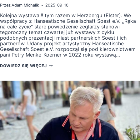
Przez
Adam Michalik
2025-09-10
Kolejna wystawa!!! tym razem w Herzbergu (Elster). We
współpracy z Hanseatische Gesellschaft Soest e.V. ,,Ręka
na całe życie” stare powiedzenie żeglarzy stanowi
tegoroczny temat czwartej już wystawy z cyklu
podobnych prezentacji miast partnerskich Soest i ich
partnerów. Udany projekt artystyczny Hanseatische
Gesellschaft Soest e.V. rozpoczął się pod kierownictwem
pani Petry Menke-Koerner w 2022 roku wystawą…
WYSTAWA
DOWIEDZ SIĘ WIĘCEJ
„EINE
HAND
FÜRS
LEBEN”
W
HERZBERG