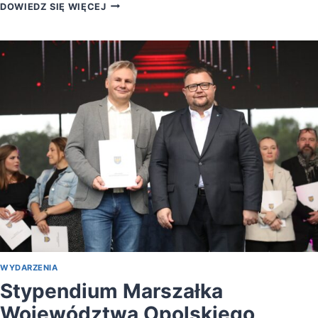
ŚWIDNICKIE
DOWIEDZ SIĘ WIĘCEJ
SPOTKANIA
AKWARELOWE
2025
–
TRZY
DNI
Z
KOLOREM
I
PASJĄ
WYDARZENIA
Stypendium Marszałka
Województwa Opolskiego