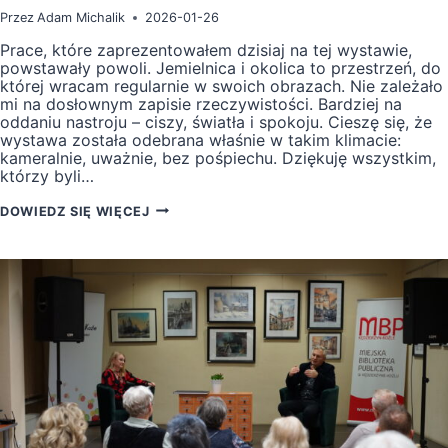
Przez
Adam Michalik
2026-01-26
Prace, które zaprezentowałem dzisiaj na tej wystawie,
powstawały powoli. Jemielnica i okolica to przestrzeń, do
której wracam regularnie w swoich obrazach. Nie zależało
mi na dosłownym zapisie rzeczywistości. Bardziej na
oddaniu nastroju – ciszy, światła i spokoju. Cieszę się, że
wystawa została odebrana właśnie w takim klimacie:
kameralnie, uważnie, bez pośpiechu. Dziękuję wszystkim,
którzy byli…
WERNISAŻ
DOWIEDZ SIĘ WIĘCEJ
WYSTAWY
,,
JEMIELNICA
I
OKOLICA”