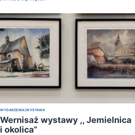
W
PROGRAMIE
„KAWA
CZY
HERBATA
?”
WYDARZENIA
|
WYSTAWA
Wernisaż wystawy ,, Jemielnica
i okolica”