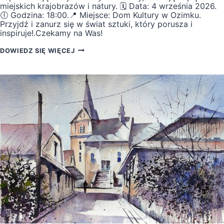
miejskich krajobrazów i natury. 🗓 Data: 4 września 2026.
🕕 Godzina: 18:00.📍 Miejsce: Dom Kultury w Ozimku.
Przyjdź i zanurz się w świat sztuki, który porusza i
inspiruje!.Czekamy na Was!
WERNISAŻ
DOWIEDZ SIĘ WIĘCEJ
WYSTAWY
„MIASTO,
PEJZAŻ,
RZEKA”