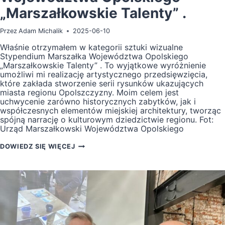
„Marszałkowskie Talenty” .
Przez
Adam Michalik
2025-06-10
Właśnie otrzymałem w kategorii sztuki wizualne
Stypendium Marszałka Województwa Opolskiego
„Marszałkowskie Talenty” . To wyjątkowe wyróżnienie
umożliwi mi realizację artystycznego przedsięwzięcia,
które zakłada stworzenie serii rysunków ukazujących
miasta regionu Opolszczyzny. Moim celem jest
uchwycenie zarówno historycznych zabytków, jak i
współczesnych elementów miejskiej architektury, tworząc
spójną narrację o kulturowym dziedzictwie regionu. Fot:
Urząd Marszałkowski Województwa Opolskiego
STYPENDIUM
DOWIEDZ SIĘ WIĘCEJ
MARSZAŁKA
WOJEWÓDZTWA
OPOLSKIEGO
„MARSZAŁKOWSKIE
TALENTY”
.