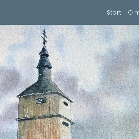
Start
O m