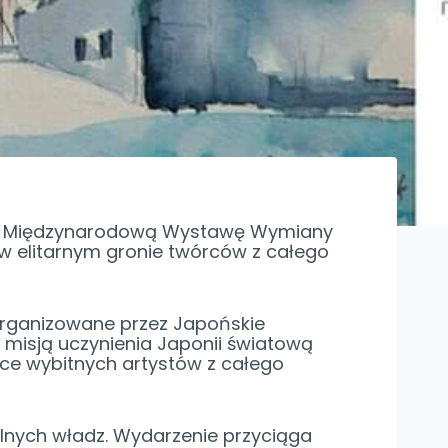
ą 21. Międzynarodową Wystawę Wymiany
u w elitarnym gronie twórców z całego
rganizowane przez Japońskie
 misją uczynienia Japonii światową
race wybitnych artystów z całego
lnych władz. Wydarzenie przyciąga