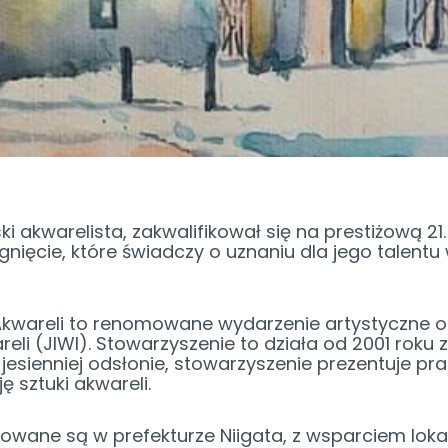
ski akwarelista, zakwalifikował się na prestiżow
ągnięcie, które świadczy o uznaniu dla jego talent
areli to renomowane wydarzenie artystyczne o
i (JIWI). Stowarzyszenie to działa od 2001 roku z
 jesienniej odsłonie, stowarzyszenie prezentuje p
ę sztuki akwareli.
wane są w prefekturze Niigata, z wsparciem loka