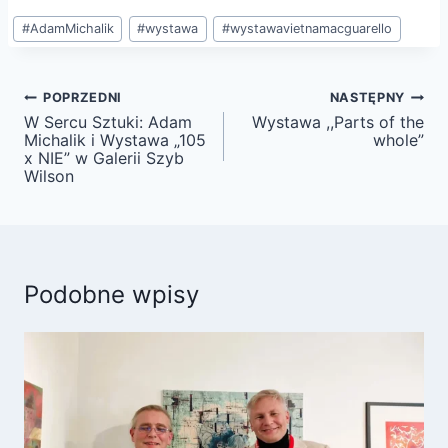
Tagi
#
AdamMichalik
#
wystawa
#
wystawavietnamacguarello
wpisu:
Nawigacja
POPRZEDNI
NASTĘPNY
wpisu
W Sercu Sztuki: Adam
Wystawa ,,Parts of the
Michalik i Wystawa „105
whole”
x NIE” w Galerii Szyb
Wilson
Podobne wpisy