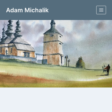
Przejdź
do
Adam Michalik
treści