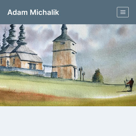
Przejdź
do
Adam Michalik
treści