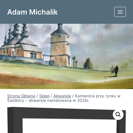
Przejdź
do
Adam Michalik
treści
Strona Główna
/
Sklep
/
Akwarela
/
Kamienica przy rynku w
Świdnicy – akwarela namalowana w 2025r.