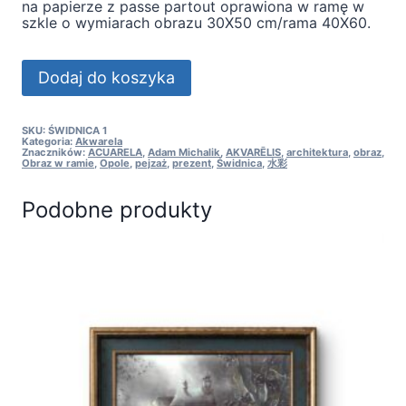
na papierze z passe partout oprawiona w ramę w
szkle o wymiarach obrazu 30X50 cm/rama 40X60.
ilość
Dodaj do koszyka
Kamienica
przy
rynku
w
SKU:
ŚWIDNICA 1
Kategoria:
Akwarela
Świdnicy
Znaczników:
ACUARELA
,
Adam Michalik
,
AKVARĒLIS
,
architektura
,
obraz
,
-
Obraz w ramie
,
Opole
,
pejzaż
,
prezent
,
Świdnica
,
水彩
akwarela
namalowana
Podobne produkty
w
2025r.