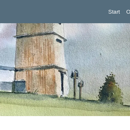
Start
O