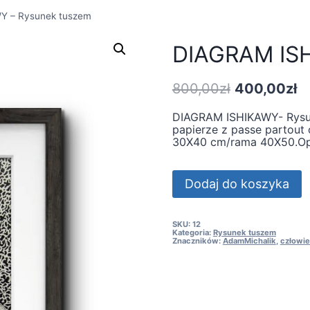
Y – Rysunek tuszem
DIAGRAM ISH
Pierwotna
A
800,00
zł
400,00
zł
cena
c
DIAGRAM ISHIKAWY- Rysu
wynosiła:
w
papierze z passe partout
800,00zł.
4
30X40 cm/rama 40X50.Op
ilość
Dodaj do koszyka
DIAGRAM
ISHIKAWY
-
Rysunek
SKU:
12
Kategoria:
Rysunek tuszem
tuszem
Znaczników:
AdamMichalik
,
człowi