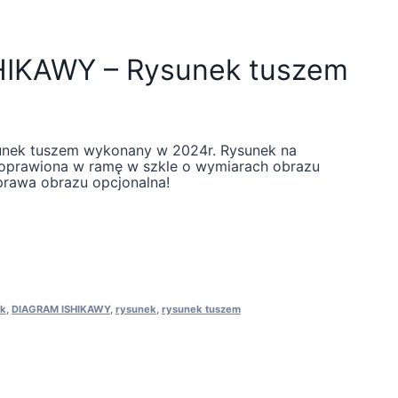
IKAWY – Rysunek tuszem
ktualna
ena
nek tuszem wykonany w 2024r. Rysunek na
ynosi:
 oprawiona w ramę w szkle o wymiarach obrazu
00,00zł.
rawa obrazu opcjonalna!
ek
,
DIAGRAM ISHIKAWY
,
rysunek
,
rysunek tuszem